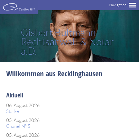
Gisbert Bultmann
Rechtsanwalt & Notar
a.D.
Willkommen aus Recklinghausen
Aktuell
06. August 2026
Stärke
05. August 2026
Chanel N° 5
05. August 2026