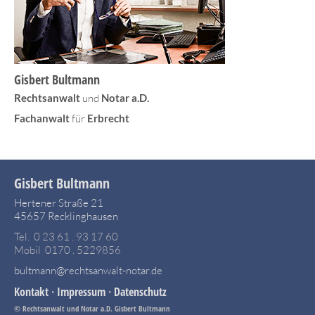
Gisbert Bultmann
Rechtsanwalt
und
Notar a.D.
Fachanwalt
für
Erbrecht
Gisbert Bultmann
Hertener Straße 21
45657 Recklinghausen
Tel. 0 23 61 . 93 17 60
Mobil 0170 . 5229856
bultmann@rechtsanwalt-notar.de
Kontakt
·
Impressum
·
Datenschutz
© Rechtsanwalt und Notar a.D. Gisbert Bultmann