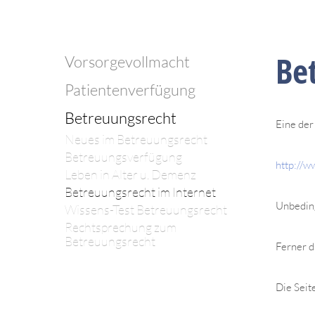
Be
Vorsorgevollmacht
Patientenverfügung
Betreuungsrecht
Eine de
Neues im Betreuungsrecht
Betreuungsverfügung
http://
Leben in Alter u. Demenz
Betreuungsrecht im Internet
Unbeding
Wissens-Test Betreuungsrecht
Rechtsprechung zum
Betreuungsrecht
Ferner 
Die Seit