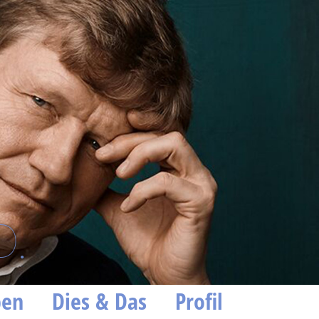
D.
ben
Dies & Das
Profil