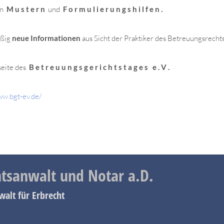
en
M u s t e r n
und
F o r m u l i e r u n g s h i l f e n .
ßig
neue Informationen
aus Sicht der Praktiker des Betreuungsrecht
seite des
B e t r e u u n g s g e r i c h t s t a g e s e . V .
ww.bgt-ev.de/
tsanwalt und Notar a.D.
walt für Erbrecht