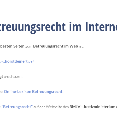
treuungsrecht im Intern
r
besten Seiten
zum
Betreuungsrecht im Web
ist:
www
.horstdeinert.
de/
t anschauen !
das
Online-Lexikon Betreuungsrecht:
e
"Betreungsrecht"
auf der Webseite des
BMJV - Justizministerium