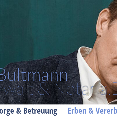
 Bultmann
walt & Notar a.
orge & Betreuung
Erben & Verer