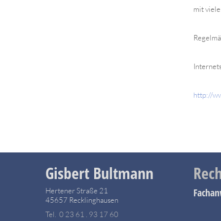
mit viel
Regelmä
Internet
http://w
Gisbert Bultmann
Rech
Hertener Straße 21
Fachan
45657 Recklinghausen
Tel. 0 23 61 . 93 17 60