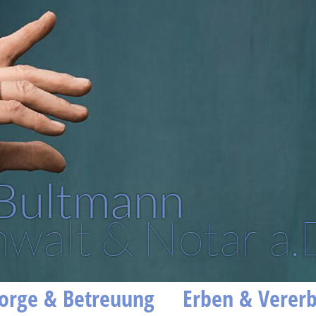
 Bultmann
walt & Notar a.
orge & Betreuung
Erben & Verer