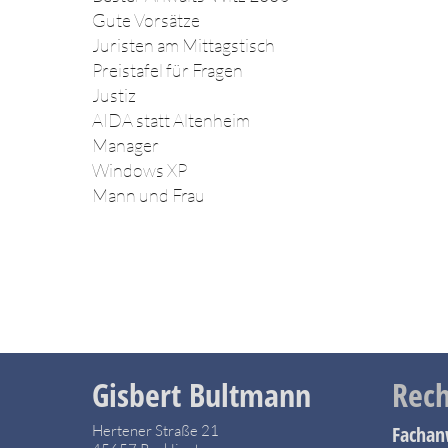
Gute Vorsätze
Juristen am Mittagstisch
Preistafel für Fragen
Justiz
AIDA statt Altenheim
Manager
Windows XP
Mann und Frau
Gisbert Bultmann
Rech
Hertener Straße 21
Fachan