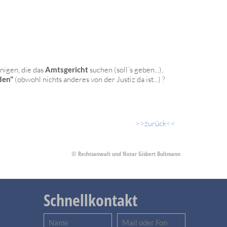
nigen, die das
Amtsgericht
suchen (soll´s geben...),
den"
(obwohl nichts anderes von der Justiz da ist...) ?
>>zurück<<
© Rechtsanwalt und Notar Gisbert Bultmann
Schnellkontakt