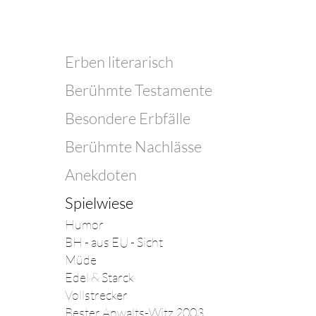
Erben literarisch
Berühmte Testamente
Besondere Erbfälle
Berühmte Nachlässe
Anekdoten
Spielwiese
Humor
BH - aus EU - Sicht
Müde
Edel & Starck
Vollstrecker
Bester Anwalts-Witz 2003