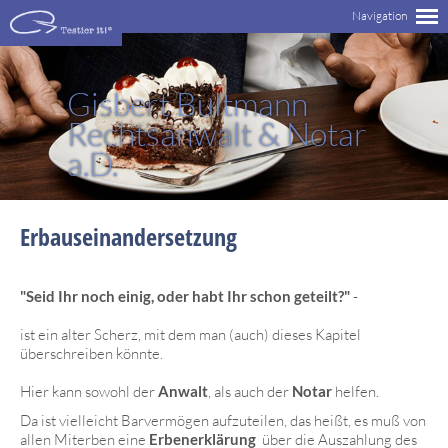
Gisbert Bultmann
Rechtsanwalt & Notar
a.D.
Erbauseinandersetzung
"Seid Ihr noch einig, oder habt Ihr schon geteilt?"
-
ist ein alter Scherz, mit dem man (auch) dieses Kapitel
überschreiben könnte.
Hier kann sowohl der
Anwalt
, als auch der
Notar
helfen.
Da ist vielleicht Barvermögen aufzuteilen, das heißt, es muß von
allen Miterben eine
Erbenerklärung
über die Auszahlung des