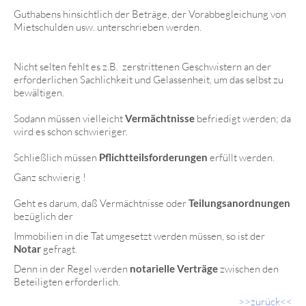
Guthabens hinsichtlich der Beträge, der Vorabbegleichung von
Mietschulden usw. unterschrieben werden.
Nicht selten fehlt es z.B. zerstrittenen Geschwistern an der
erforderlichen Sachlichkeit und Gelassenheit, um das selbst zu
bewältigen.
Sodann müssen vielleicht
Vermächtnisse
befriedigt werden; da
wird es schon schwieriger.
Schließlich müssen
Pflichtteilsforderungen
erfüllt werden.
Ganz schwierig !
Geht es darum, daß Vermächtnisse oder
Teilungsanordnungen
bezüglich der
Immobilien in die Tat umgesetzt werden müssen, so ist der
Notar
gefragt.
Denn in der Regel werden
notarielle Verträge
zwischen den
Beteiligten erforderlich.
>>zurück<<