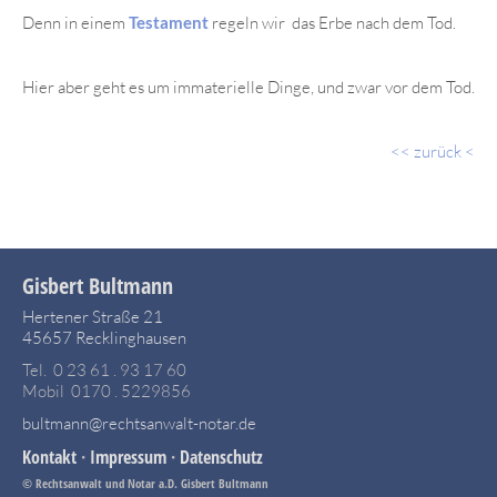
Denn in einem
Testament
regeln wir das Erbe nach dem Tod.
Hier aber geht es um immaterielle Dinge, und zwar vor dem Tod.
<< zurück <
Gisbert Bultmann
Hertener Straße 21
45657 Recklinghausen
Tel. 0 23 61 . 93 17 60
Mobil 0170 . 5229856
bultmann@rechtsanwalt-notar.de
Kontakt
·
Impressum
·
Datenschutz
© Rechtsanwalt und Notar a.D. Gisbert Bultmann