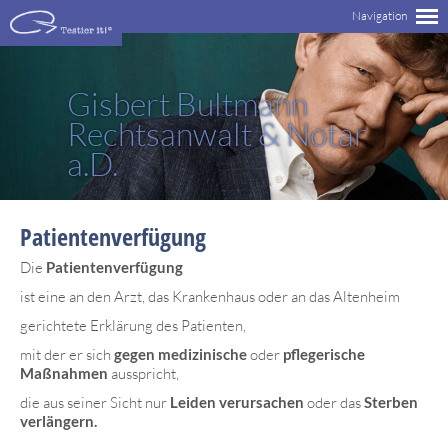
Gisbert Bultmann
Rechtsanwalt & Notar
a.D.
Patientenverfügung
Die
Patientenverfügung
ist eine an den Arzt, das Krankenhaus oder an das Altenheim
gerichtete Erklärung des Patienten,
mit der er sich
gegen medizinische
oder
pflegerische
Maßnahmen
ausspricht,
die aus seiner Sicht nur
Leiden verursachen
oder das
Sterben
verlängern.