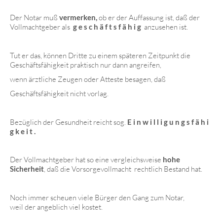
Der Notar muß
vermerken,
ob er der Auffassung ist, daß der
Vollmachtgeber als
g e s c h ä f t s f ä h i g
anzusehen ist.
Tut er das, können Dritte zu einem späteren Zeitpunkt die
Geschäftsfähigkeit praktisch nur dann angreifen,
wenn ärztliche Zeugen oder Atteste besagen, daß
Geschäftsfähigkeit nicht vorlag.
Bezüglich der Gesundheit reicht sog.
E i n w i l l i g u n g s f ä h i
g k e i t .
Der Vollmachtgeber hat so eine vergleichsweise
hohe
Sicherheit
, daß die Vorsorgevollmacht rechtlich Bestand hat.
Noch immer scheuen viele Bürger den Gang zum Notar,
weil der angeblich viel kostet.