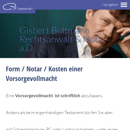
Gisbert Bultmann
Rechtsanwalt & Notar
a.D.
Form / Notar / Kosten einer
Vorsorgevollmacht
Eine
Vorsorgevollmacht ist schriftlich
abzufassen
.
Anders als beim eigenhändigen Testament dürfen Sie aber
mit Schreibmaschine, PC oder Laptop schreiben - oder eines