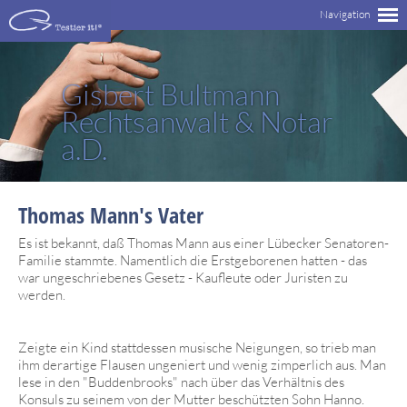
Gisbert Bultmann
Rechtsanwalt & Notar
a.D.
Thomas Mann's Vater
Es ist bekannt, daß Thomas Mann aus einer Lübecker Senatoren-
Familie stammte. Namentlich die Erstgeborenen hatten - das
war ungeschriebenes Gesetz - Kaufleute oder Juristen zu
werden.
Zeigte ein Kind stattdessen musische Neigungen, so trieb man
ihm derartige Flausen ungeniert und wenig zimperlich aus. Man
lese in den "Buddenbrooks" nach über das Verhältnis des
Konsuls zu seinem von der Mutter beschützten Sohn Hanno.