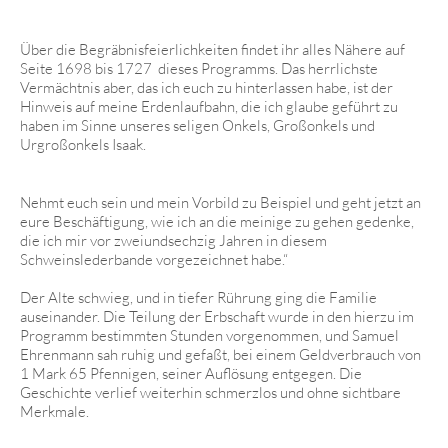
Über die Begräbnisfeierlichkeiten findet ihr alles Nähere auf
Seite 1698 bis 1727 dieses Programms. Das herrlichste
Vermächtnis aber, das ich euch zu hinterlassen habe, ist der
Hinweis auf meine Erdenlaufbahn, die ich glaube geführt zu
haben im Sinne unseres seligen Onkels, Großonkels und
Urgroßonkels Isaak.
Nehmt euch sein und mein Vorbild zu Beispiel und geht jetzt an
eure Beschäftigung, wie ich an die meinige zu gehen gedenke,
die ich mir vor zweiundsechzig Jahren in diesem
Schweinslederbande vorgezeichnet habe.“
Der Alte schwieg, und in tiefer Rührung ging die Familie
auseinander. Die Teilung der Erbschaft wurde in den hierzu im
Programm bestimmten Stunden vorgenommen, und Samuel
Ehrenmann sah ruhig und gefaßt, bei einem Geldverbrauch von
1 Mark 65 Pfennigen, seiner Auflösung entgegen. Die
Geschichte verlief weiterhin schmerzlos und ohne sichtbare
Merkmale.