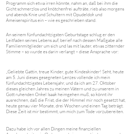
Programm sich etwa irren könnte, nahm an, daß bei ihm die
Gicht schmerzlos und knötchenfrei aufträte, rieb also morgens
und abends Knie und Schultern mit Opudeldok und
Ameisenspiritus ein – wie es geschrieben stand.
An seinem fünfundachtzigsten Geburtstage schlug er den
Leitfaden seines Lebens auf, berief nach dessen Maßgabe alle
Familienmitglieder um sich und las mit lauter, etwas zitternder
Stimme – so wurde es darin verlangt – diese Ansprache vor:
„Geliebte Gattin, treue Kinder, gute Kindeskinder! Seht, heute
am 5. Juni dieses gesegneten Lenzes vollende ich mein
fünfundachtzigstes Lebensjahr, und da ich am 27. Oktober
dieses gleichen Jahres zu meinen Vätern und zu unserem in
Gott ruhenden Onkel Isaak heimgehen muß, so könnt ihr
ausrechnen, daß die Frist, die der Himmel mir noch gesetzt hat,
heute genau vier Monate, drei Wochen und einen Tag beträgt.
Diese Zeit ist mir bestimmt, um mich zum Tode vorzubereiten.
Dazu habe ich vor allen Dingen meine finanziellen