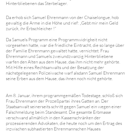
Hinterbliebenen das Sterbelager.
Da erhob sich Samuel Ehrenmann von der Chaiselongue, hob
gewaltig die Arme in die Höhe und rief: „Gebt mir mein Geld
zurück, ihr Erbschleicher !“
Da Samuels Programm eine Programmwidrigkeit nicht
vorgesehen hatte, war die friedliche Eintracht, die so lange über
der Familie Ehrenmann gewaltet hatte, vernichtet. Frau
Ehrenmann und Samuels zweiundzwanzig Hinterbliebene
warfen den Alten aus dem Hause, das ihm nicht mehr gehörte.
Mit Hilfe eines Rechtsanwalts und der Besatzung der
nächstgelegenen Polizeiwache warf alsdann Samuel Ehrenmann
seine Erben aus dem Hause, das ihnen noch nicht gehörte.
Am 8. Januar, ihrem programmgemäßen Todestage, schloß sich
Frau Ehrenmann der Prozeßpartei ihres Gatten an. Der
Staatsanwalt seinerseits schritt gegen Samuel ein wegen einer
Falschmeldung beim Standesamt. Die gesamte Erbmasse
verschwand allmählich in den Kassenschränken der
prozessierenden Advokaten, die heute noch um den Ertrag des
inzwischen subhastierten Ehrenmannschen Hauses