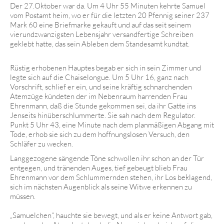
Der 27.Oktober war da. Um 4 Uhr 55 Minuten kehrte Samuel
vom Postamt heim, wo er für die letzten 20 Pfennig seiner 237
Mark 60 eine Briefmarke gekauft und auf das seit seinem
vierundzwanzigsten Lebensjahr versandfertige Schreiben
geklebt hatte, das sein Ableben dem Standesamt kundtat.
Rüstig erhobenen Hauptes begab er sich in sein Zimmer und
legte sich auf die Chaiselongue. Um 5 Uhr 16, ganz nach
Vorschrift, schlief er ein, und seine kräftig schnarchenden
Atemzüge kündeten der im Nebenraum harrenden Frau
Ehrenmann, daß die Stunde gekommen sei, da ihr Gatte ins
Jenseits hinüberschlummerte. Sie sah nach dem Regulator.
Punkt 5 Uhr 43, eine Minute nach dem planmäßigen Abgang mit
Tode, erhob sie sich zu dem hoffnungslosen Versuch, den
Schläfer zu wecken.
Langgezogene sängende Töne schwollen ihr schon an der Tür
entgegen, und tränenden Auges, tief gebeugt blieb Frau
Ehrenmann vor dem Schlummernden stehen, ihr Los beklagend,
sich im nächsten Augenblick als seine Witwe erkennen zu
müssen.
„Samuelchen“, hauchte sie bewegt, und als er keine Antwort gab,