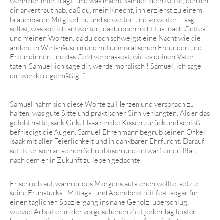
wenn der mich fragt: und was macht Samuel, dein Neffe, den ich
dir anvertraut hab, daß du, mein Knecht, ihn erziehst zu einem
brauchbaren Mitglied, nu und so weiter, und so weiter – sag
selbst, was soll ich antworten, da du doch nicht tust nach Gottes
und meinen Worten, da du doch schwelgst eine Nacht wie die
andere in Wirtshäusern und mit unmoralischen Freunden und
Freundinnen und das Geld verprassest, wie es deinen Väter
taten. Samuel, ich sage dir, werde moralisch ! Samuel, ich sage
dir, werde regelmäßig !“
Samuel nahm sich diese Worte zu Herzen und versprach zu
halten, was gute Sitte und praktischer Sinn verlangten. Als er das
gelobt hatte, sank Onkel Isaak in die Kissen zurück und schloß
befriedigt die Augen. Samuel Ehrenmann begrub seinen Onkel
Isaak mit aller Feierlichkeit und in dankbarer Ehrfurcht. Darauf
setzte er sich an seinen Schreibtisch und entwarf einen Plan,
nach dem er in Zukunft zu leben gedachte.
Er schrieb auf, wann er des Morgens aufstehen wollte, setzte
seine Frühstücks-, Mittags- und Abendbrotzeit fest, sogar für
einen täglichen Spaziergang ins nahe Gehölz, überschlug,
wieviel Arbeit er in der vorgesehenen Zeit jeden Tag leisten