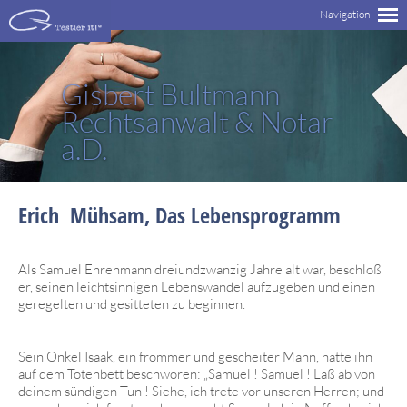
Gisbert Bultmann
Rechtsanwalt & Notar
a.D.
Erich Mühsam, Das Lebensprogramm
Als Samuel Ehrenmann dreiundzwanzig Jahre alt war, beschloß
er, seinen leichtsinnigen Lebenswandel aufzugeben und einen
geregelten und gesitteten zu beginnen.
Sein Onkel Isaak, ein frommer und gescheiter Mann, hatte ihn
auf dem Totenbett beschworen: „Samuel ! Samuel ! Laß ab von
deinem sündigen Tun ! Siehe, ich trete vor unseren Herren; und