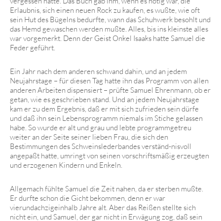
vergessen hatte. Das Buch gab ihm, wenn es nötig war, die
Erlaubnis, sich einen neuen Rock zu kaufen, es wußte, wie oft
sein Hut des Bügelns bedurfte, wann das Schuhwerk besohlt und
das Hemd gewaschen werden mußte. Alles, bis ins kleinste alles
war vorgemerkt. Denn der Geist Onkel Isaaks hatte Samuel die
Feder geführt.
Ein Jahr nach dem anderen schwand dahin, und an jedem
Neujahrstage – für diesen Tag hatte ihn das Programm von allen
anderen Arbeiten dispensiert – prüfte Samuel Ehrenmann, ob er
getan, wie es geschrieben stand. Und an jedem Neujahrstage
kam er zu dem Ergebnis, daß er mit sich zufrieden sein dürfe
und daß ihn sein Lebensprogramm niemals im Stiche gelassen
habe. So wurde er alt und grau und lebte programmgetreu
weiter an der Seite seiner lieben Frau, die sich den
Bestimmungen des Schweinslederbandes verständ-nisvoll
angepaßt hatte, umringt von seinen vorschriftsmäßig erzeugten
und erzogenen Kindern und Enkeln.
Allgemach fühlte Samuel die Zeit nahen, da er sterben mußte.
Er durfte schon die Gicht bekommen, denn er war
vierundachzigeinhalb Jahre alt. Aber das Reißen stellte sich
nicht ein, und Samuel, der gar nicht in Erwägung zog, daß sein