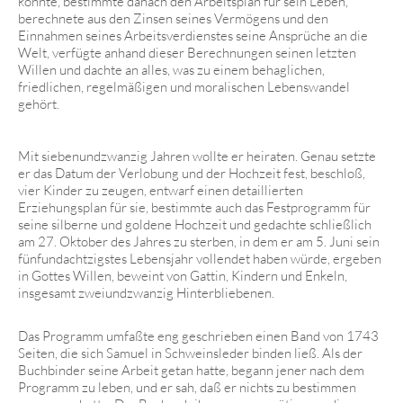
könnte, bestimmte danach den Arbeitsplan für sein Leben,
berechnete aus den Zinsen seines Vermögens und den
Einnahmen seines Arbeitsverdienstes seine Ansprüche an die
Welt, verfügte anhand dieser Berechnungen seinen letzten
Willen und dachte an alles, was zu einem behaglichen,
friedlichen, regelmäßigen und moralischen Lebenswandel
gehört.
Mit siebenundzwanzig Jahren wollte er heiraten. Genau setzte
er das Datum der Verlobung und der Hochzeit fest, beschloß,
vier Kinder zu zeugen, entwarf einen detaillierten
Erziehungsplan für sie, bestimmte auch das Festprogramm für
seine silberne und goldene Hochzeit und gedachte schließlich
am 27. Oktober des Jahres zu sterben, in dem er am 5. Juni sein
fünfundachtzigstes Lebensjahr vollendet haben würde, ergeben
in Gottes Willen, beweint von Gattin, Kindern und Enkeln,
insgesamt zweiundzwanzig Hinterbliebenen.
Das Programm umfaßte eng geschrieben einen Band von 1743
Seiten, die sich Samuel in Schweinsleder binden ließ. Als der
Buchbinder seine Arbeit getan hatte, begann jener nach dem
Programm zu leben, und er sah, daß er nichts zu bestimmen