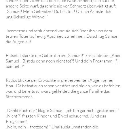
sondern, den Atem laut durch die Nase ziehend, sich auf die
andere Seite warf, da schrie sie vor Schmerz überwältigt auf:
„Samuel! Mein Geliebter! Du bist tot ! Oh, ich Ärmste! Ich
unglückselige Witwe !“
Jammernd und schluchzend war sie sich über ihn, von dem
teuren Toten auf ewig Abschied zu nehmen. Da schlug Samuel
die Augen auf.
Entsetzt starrte die Gattin ihn an. „Samuel!“ kreischte sie. „Aber
Samuel ! Bist du denn noch nicht tot?! Und dein Programm - ?!
Samuel !!“
Ratlos blickte der Erwachte in die verweinten Augen seiner
Frau. Da betrat auch schon verstört und bleich, wie es befohlen
war, und bereits schwarz gekleidet, die ganze Familie das
Sterbezimmer.
„Denkt euch nur“, klagte Samuel, „ich bin gar nicht gestorben !“
„Nicht ?“ fragten Kinder und Enkel schauernd. „Und das
Programm?
„Nein, nein – trotzdem! “ Ungläubig umstanden die