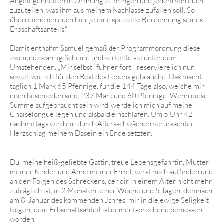
Angelegenheiten in Ordnung zu bringen und jedem von euch
zuzuteilen, was ihm aus meinem Nachlasse zufallen soll. So
überreiche ich euch hier je eine spezielle Berechnung seines
Erbschaftsanteils.“
Damit entnahm Samuel gemäß der Programmordnung diese
zweiundzwanzig Scheine und verteilte sie unter dem
Umstehenden. „Mir selbst“ fuhr er fort, „reserviere ich nun
soviel, wie ich für den Rest des Lebens gebrauche. Das macht
täglich 1 Mark 65 Pfennige, für die 144 Tage also, welche mir
noch beschieden sind, 237 Mark und 60 Pfennige. Wenn diese
Summe aufgebraucht sein wird, werde ich mich auf meine
Chaiselongue legen und alsbald einschlafen. Um 5 Uhr 42
nachmittags wird ein durch Altersschwächen verursachter
Herzschlag meinem Dasein ein Ende setzten.
Du, meine heiß-geliebte Gattin, treue Lebensgefährtin, Mutter
meiner Kinder und Ahne meiner Enkel, wirst mich auffinden und
an den Folgen des Schreckens, der dir in einem Alter nicht mehr
zuträglich ist, in 2 Monaten, einer Woche und 5 Tagen, demnach
am 8. Januar des kommenden Jahres, mir in die ewige Seligkeit
folgen; dein Erbschaftsanteil ist dementsprechend bemessen
worden.