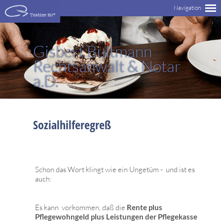
Gisbert Bultmann
Rechtsanwalt & Notar
a.D.
Sozialhilferegreß
Schon das Wort klingt wie ein Ungetüm - und ist es
auch:
Es kann vorkommen, daß die
Rente plus
Pflegewohngeld plus Leistungen der Pflegekasse