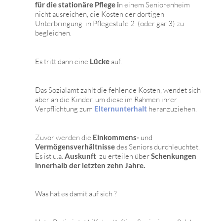
für die stationäre Pflege i
n einem Seniorenheim
nicht ausreichen, die Kosten der dortigen
Unterbringung in Pflegestufe 2 (oder gar 3) zu
begleichen.
Es tritt dann eine
Lücke
auf.
Das Sozialamt zahlt die fehlende Kosten, wendet sich
aber an die Kinder, um diese im Rahmen ihrer
Verpflichtung zum
Elternunterhalt
heranzuziehen.
Zuvor werden die
Einkommens-
und
Vermögensverhältnisse
des Seniors durchleuchtet.
Es ist u.a.
Auskunft
zu erteilen über
Schenkungen
innerhalb der letzten zehn Jahre.
Was hat es damit auf sich ?