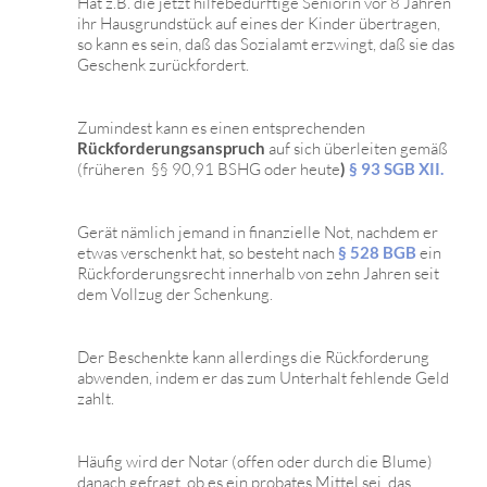
Hat z.B. die jetzt hilfebedürftige Seniorin vor 8 Jahren
ihr Hausgrundstück auf eines der Kinder übertragen,
so kann es sein, daß das Sozialamt erzwingt, daß sie das
Geschenk zurückfordert.
Zumindest kann es einen entsprechenden
Rückforderungsanspruch
auf sich überleiten gemäß
(früheren §§ 90,91 BSHG oder heute
)
§ 93 SGB XII.
Gerät nämlich jemand in finanzielle Not, nachdem er
etwas verschenkt hat, so besteht nach
§ 528 BGB
ein
Rückforderungsrecht innerhalb von zehn Jahren seit
dem Vollzug der Schenkung.
Der Beschenkte kann allerdings die Rückforderung
abwenden, indem er das zum Unterhalt fehlende Geld
zahlt.
Häufig wird der Notar (offen oder durch die Blume)
danach gefragt, ob es ein probates Mittel sei, das