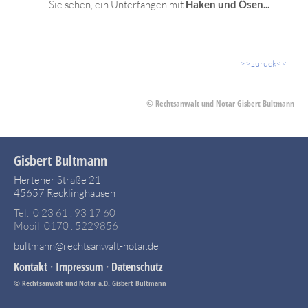
Sie sehen, ein Unterfangen mit
Haken und Ösen...
>>zurück<<
© Rechtsanwalt und Notar Gisbert Bultmann
Gisbert Bultmann
Hertener Straße 21
45657 Recklinghausen
Tel. 0 23 61 . 93 17 60
Mobil 0170 . 5229856
bultmann@rechtsanwalt-notar.de
Kontakt
·
Impressum
·
Datenschutz
© Rechtsanwalt und Notar a.D. Gisbert Bultmann