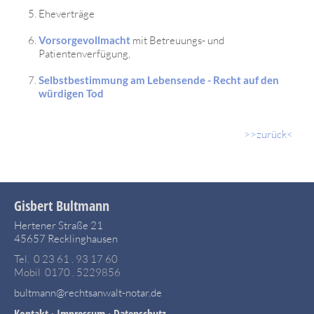
Eheverträge
Vorsorgevollmacht
mit Betreuungs- und
Patientenverfügung,
Selbstbestimmung am Lebensende - Recht auf den
würdigen Tod
>>zurück<
Gisbert Bultmann
Hertener Straße 21
45657 Recklinghausen
Tel. 0 23 61 . 93 17 60
Mobil 0170 . 5229856
bultmann@rechtsanwalt-notar.de