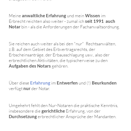
Meine
anwaltliche Erfahrung
und mein
Wissen
im
Erbrecht reichten also weiter - zumal ich
seit 1991
auch
Notar
bin - als die Anforderungen der Fachanwaltsordnung.
Sie reichen auch weiter als bei den "nur" Rechtsanwälten,
z.B. auf dem Gebiet des Erbvertragsrechts, der
Erbscheinsanträge, der Erbausschlagung usw., also der
erbrechtlichen Aktivitäten, die typischerweise zu den
Aufgaben des Notars
gehören.
Über diese
Erfahrung
im
Entwerfen
und (!)
Beurkunden
verfügt
nur
der Notar.
Umgekehrt fehlt den Nur-Notaren die praktische Kenntnis,
insbesondere die
gerichtliche
Erfahrung, von der
Durchsetzung
erbrechtlicher Ansprüche der Mandanten.