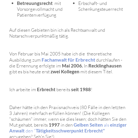
Betreuungsrecht
mit
Erbschaft- und
Vorsorgevollmacht und
Schenkungsteuerrecht
Patientenverfügung
Auf diesen Gebieten bin ich als Rechtsanwalt und
Notarschwerpunktmäßig tätig.
Von Februar bis Mai 2005 habe ich die theoretische
Fachanwalt für Erbrecht
Ausbildung zum
durchlaufen -
die Ernennung erfolgte im
Mai 2006.
In
Recklinghausen
gibt es bis heute erst
zwei Kollegen
mit diesem Titel.
Ich arbeite im
Erbrecht
bereits
seit 1988
!
Daher hätte ich den Praxisnachweis (80 Fälle in den letzten
3 Jahren) mehrfach erfüllen können! (Die Kollegen
"schäumen" immer, wenn sie dies lesen; doch hätten Sie den
Mut gehabt, bereits
1997
in den
Gelben Seiten
als
einziger
Anwalt
den "
Tätigkeitsschwerpunkt Erbrecht"
anzugeben? Seh'n Sie!)