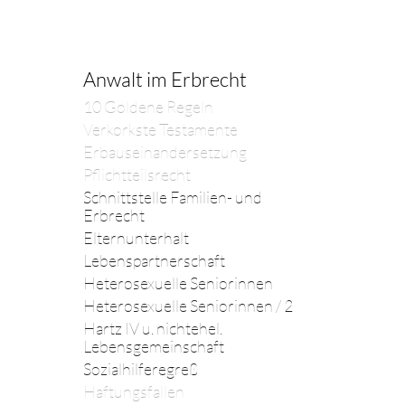
Anwalt im Erbrecht
10 Goldene Regeln
Verkorkste Testamente
Erbauseinandersetzung
Pflichtteilsrecht
Schnittstelle Familien- und
Erbrecht
Elternunterhalt
Lebenspartnerschaft
Heterosexuelle Seniorinnen
Heterosexuelle Seniorinnen / 2
Hartz IV u. nichtehel.
Lebensgemeinschaft
Sozialhilferegreß
Haftungsfallen