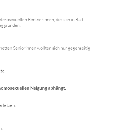
erosexuellen Rentnerinnen, die sich in Bad
weggründen:
 netten Seniorinnen wollten sich nur gegenseitig
te.
er homosexuellen Neigung abhängt.
erletzen.
n.