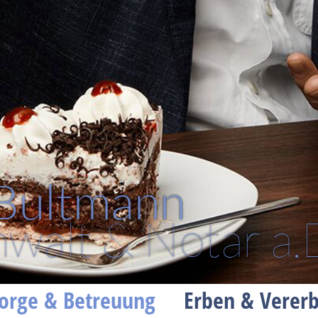
 Bultmann
walt & Notar a.
orge & Betreuung
Erben & Verer