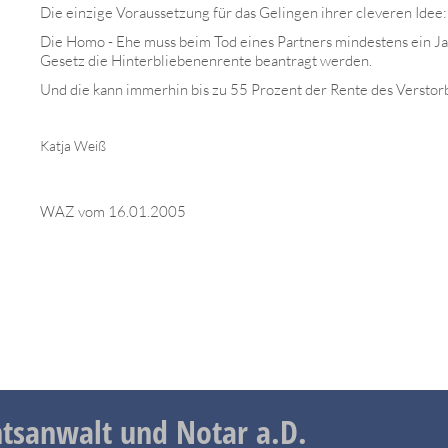
Die einzige Voraussetzung für das Gelingen ihrer cleveren Idee:
Die Homo - Ehe muss beim Tod eines Partners mindestens ein Jah
Gesetz die Hinterbliebenenrente beantragt werden.
Und die kann immerhin bis zu 55 Prozent der Rente des Versto
Katja Weiß
WAZ vom 16.01.2005
tsanwalt und Notar a.D.