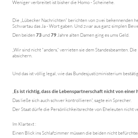
Weniger verbreitet ist bisher die Homo - Scheinehe.
Die „Lübecker Nachrichten“ berichten von zwei bekennenden het
Schwartau das Ja - Wort gaben. Und zwar aus ganz simplen Be
Den beiden
73
und
79
Jahre alten Damen ging es ums Geld.
„Wir sind nicht "anders,“ verrieten sie dem Standesbeamten. Die
absichern.
Und das ist völlig legal, wie das Bundesjustizministerium bestätig
„
Es ist richtig, dass die Lebenspartnerschaft nicht von ein
Das ließe sich auch schwer kontrollieren“, sagte ein Sprecher.
Der Staat dürfe die Persönlichkeitsrechte von Eheleuten nicht v
Im Klartext :
Einen Blick ins Schlafzimmer müssen die beiden nicht befürchte