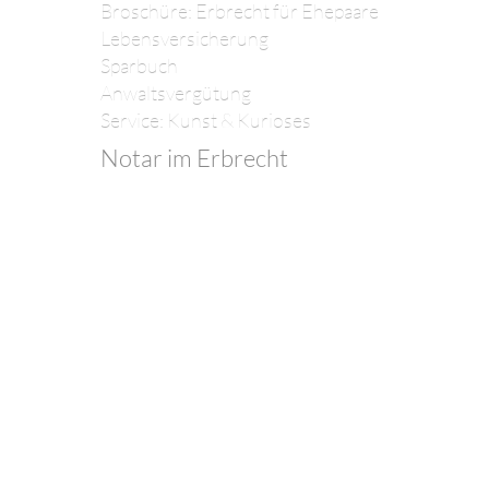
Broschüre: Erbrecht für Ehepaare
Lebensversicherung
Sparbuch
Anwaltsvergütung
Service: Kunst & Kurioses
Notar im Erbrecht