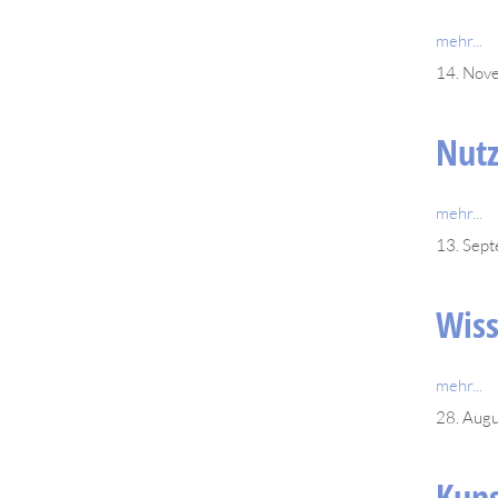
mehr...
14. Nov
Nut
mehr...
13. Sep
Wiss
mehr...
28. Aug
Kuns