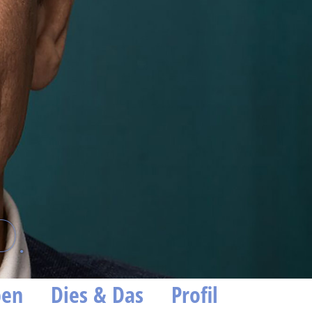
D.
ben
Dies & Das
Profil