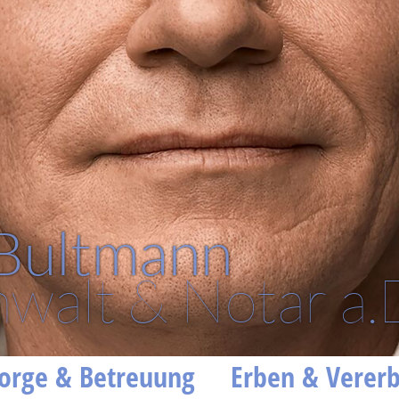
 Bultmann
walt & Notar a.
orge & Betreuung
Erben & Verer