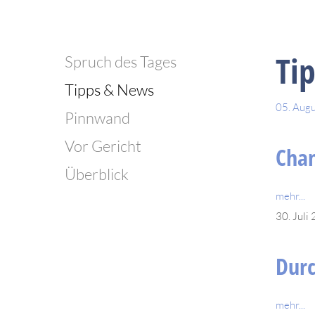
Ti
Spruch des Tages
Tipps & News
05. Aug
Pinnwand
Vor Gericht
Chan
Überblick
mehr...
30. Juli
Dur
mehr...