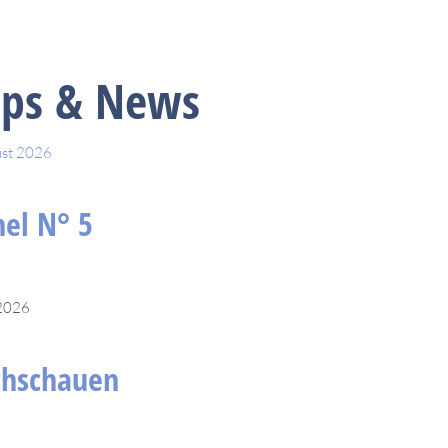
pps & News
ust 2026
el N° 5
 2026
chschauen