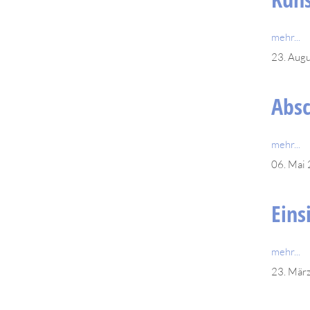
mehr...
23. Aug
Absc
mehr...
06. Mai
Eins
mehr...
23. Mär