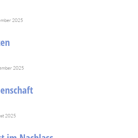
ember 2025
zen
tember 2025
enschaft
ust 2025
t im Nachlass