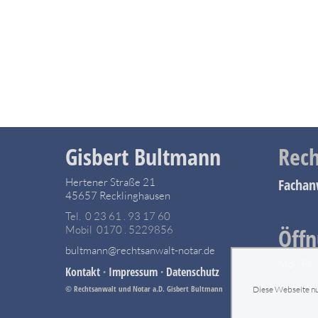
Gisbert Bultmann
Rech
Hertener Straße 21
Fachan
45657 Recklinghausen
Tel. 0 23 61 . 93 17 60
Mobil 0170 . 5229856
Öffn
bultmann@rechtsanwalt-notar.de
Mo - Fr 
Kontakt
·
Impressum
·
Datenschutz
© Rechtsanwalt und Notar a.D. Gisbert Bultmann
Diese Webseite nut