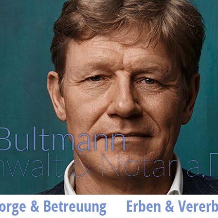
 Bultmann
walt & Notar a.
orge & Betreuung
Erben & Verer