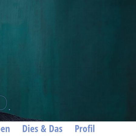
D.
ben
Dies & Das
Profil