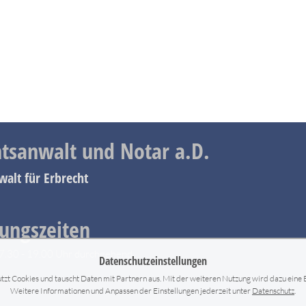
tsanwalt und Notar a.D.
walt für Erbrecht
ungszeiten
7.30 - 19.00 Uhr durchgehend
Datenschutzeinstellungen
zt Cookies und tauscht Daten mit Partnern aus. Mit der weiteren Nutzung wird dazu eine Ei
Weitere Informationen und Anpassen der Einstellungen jederzeit unter
Datenschutz
.