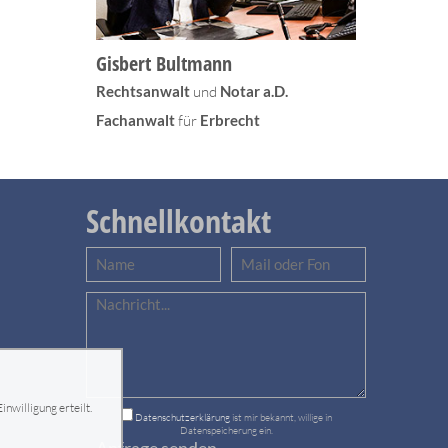
Gisbert Bultmann
Rechtsanwalt
und
Notar a.D.
Fachanwalt
für
Erbrecht
Schnellkontakt
nwilligung erteilt.
Datenschutzerklärung
ist mir bekannt, willige in
Datenspeicherung ein.