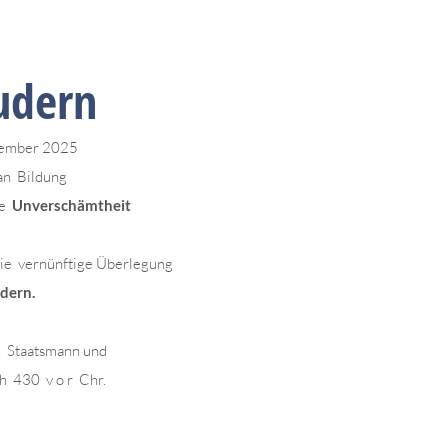
udern
tember 2025
an Bildung
ie
Unverschämtheit
die vernünftige Überlegung
dern.
, Staatsmann und
h 430 v o r Chr.