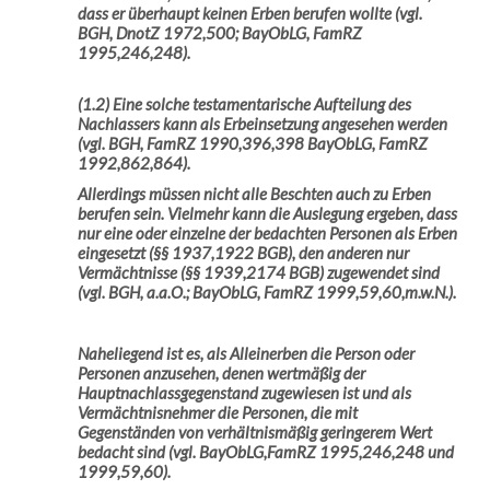
dass er überhaupt keinen Erben berufen wollte (vgl.
BGH, DnotZ 1972,500; BayObLG, FamRZ
1995,246,248).
(1.2) Eine solche testamentarische Aufteilung des
Nachlassers kann als Erbeinsetzung angesehen werden
(vgl. BGH, FamRZ 1990,396,398 BayObLG, FamRZ
1992,862,864).
Allerdings müssen nicht alle Beschten auch zu Erben
berufen sein. Vielmehr kann die Auslegung ergeben, dass
nur eine oder einzelne der bedachten Personen als Erben
eingesetzt (§§ 1937,1922 BGB), den anderen nur
Vermächtnisse (§§ 1939,2174 BGB) zugewendet sind
(vgl. BGH, a.a.O.; BayObLG, FamRZ 1999,59,60,m.w.N.).
Naheliegend ist es, als Alleinerben die Person oder
Personen anzusehen, denen wertmäßig der
Hauptnachlassgegenstand zugewiesen ist und als
Vermächtnisnehmer die Personen, die mit
Gegenständen von verhältnismäßig geringerem Wert
bedacht sind (vgl. BayObLG,FamRZ 1995,246,248 und
1999,59,60).