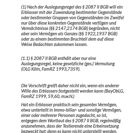
(1) Nach der Auslegungsregel des § 2087 II BGB will ein
Erblasser mit der Zuwendung bestimmter Gegenstände
oder bestimmter Gruppen von Gegenständen
im Zweifel
nur über diese konkreten Gegenstände
verfügen und
Vermächtnisse
(§§ 2147,2174 BGB) begründen, nicht
aber sein
Vermögen als Ganzes
(§§ 1922,1937 BGB)
oder
zu einem bestimmten
Bruchteil
dem auf diese
Weise Bedachten zukommen lassen.
(1.1) § 2087 II BGB enthält aber
nur
eine
Auslegungsregel
,
keine gesetzliche (ges.) Vermutung
(OLG Köln, FamRZ 1993,7359).
Die Vorschrift greift daher nicht ein, wenn ein anderer
Wille des Erblassers festgestellt werden kann (BayObLG,
FamRZ 1999, 59,60, m.w.N.)
Hat ein Erblasser praktisch sein gesamtes Vermögen,
etwa unterteilt in Immo-biliar- und sonstige Vermögen,
einer oder mehrerer Personen zugedacht, so ist,
entgegen dem Wortlaut des § 2087 II BGB, regelmäßig
anzunehmen, dass der Testierende eine Erbeinsetzung
bezweckt hat; denn es kann nicht unterstellt werden,