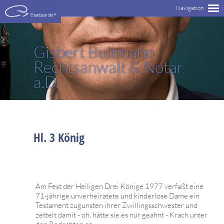
Gisbert Bultmann
Rechtsanwalt & Notar
a.D.
Hl. 3 König
Am Fest der Heiligen Drei Könige 1977 verfaßt eine
71-jährige unverheiratete und kinderlose Dame ein
Testament zugunsten ihrer Zwillingsschwester und
zettelt damit - oh, hätte sie es nur geahnt - Krach unter