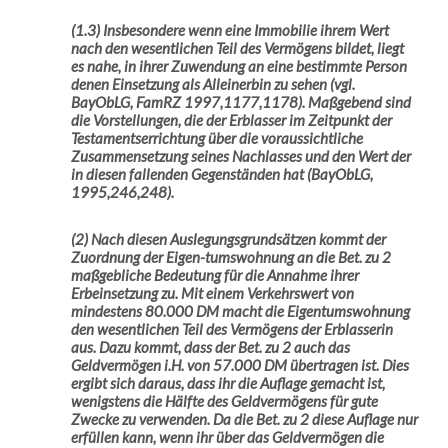
(1.3) Insbesondere wenn eine Immobilie ihrem Wert
nach den wesentlichen Teil des Vermögens bildet, liegt
es nahe, in ihrer Zuwendung an eine bestimmte Person
denen Einsetzung als Alleinerbin zu sehen (vgl.
BayObLG, FamRZ 1997,1177,1178). Maßgebend sind
die Vorstellungen, die der Erblasser im Zeitpunkt der
Testamentserrichtung über die voraussichtliche
Zusammensetzung seines Nachlasses und den Wert der
in diesen fallenden Gegenständen hat (BayObLG,
1995,246,248).
(2) Nach diesen Auslegungsgrundsätzen kommt der
Zuordnung der Eigen-tumswohnung an die Bet. zu 2
maßgebliche Bedeutung für die Annahme ihrer
Erbeinsetzung zu. Mit einem Verkehrswert von
mindestens 80.000 DM macht die Eigentumswohnung
den wesentlichen Teil des Vermögens der Erblasserin
aus. Dazu kommt, dass der Bet. zu 2 auch das
Geldvermögen i.H. von 57.000 DM übertragen ist. Dies
ergibt sich daraus, dass ihr die Auflage gemacht ist,
wenigstens die Hälfte des Geldvermögens für gute
Zwecke zu verwenden. Da die Bet. zu 2 diese Auflage nur
erfüllen kann, wenn ihr über das Geldvermögen die