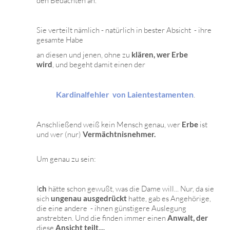
den Bedachten an.
Sie verteilt nämlich - natürlich in bester Absicht - ihre
gesamte Habe
an diesen und jenen, ohne zu
klären, wer Erbe
wird
, und begeht damit einen der
Kardinalfehler
Laientestamenten
.
von
Anschließend weiß kein Mensch genau, wer
Erbe
ist
und wer (nur)
Vermächtnisnehmer.
Um genau zu sein:
I
ch
hätte schon gewußt, was die Dame will... Nur, da sie
sich
ungenau ausgedrückt
hatte, gab es Angehörige,
die eine andere - ihnen günstigere Auslegung
anstrebten. Und die finden immer einen
Anwalt, der
diese
Ansicht teilt....